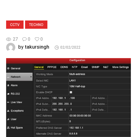
CCTV
TECHNO
27
0
0
takursingh
by
02/02/2022