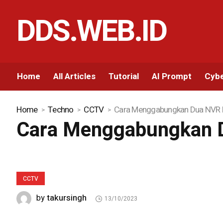
DDS.WEB.ID
Home
All Articles
Tutorial
AI Prompt
Cybe
Home
Techno
CCTV
Cara Menggabungkan Dua NVR
Cara Menggabungkan 
CCTV
takursingh
by
13/10/2023