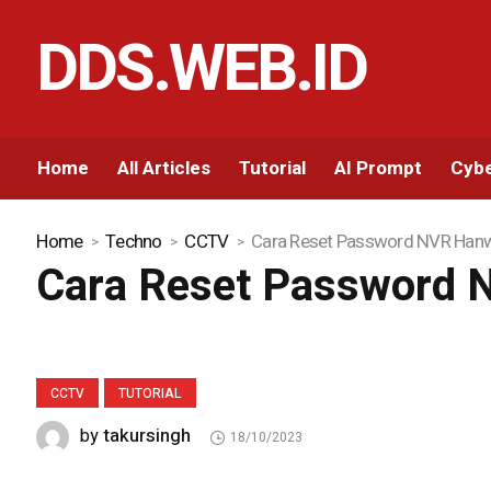
DDS.WEB.ID
Home
All Articles
Tutorial
AI Prompt
Cybe
Home
Techno
CCTV
Cara Reset Password NVR Han
Cara Reset Password
CCTV
TUTORIAL
takursingh
by
18/10/2023