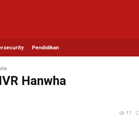
rsecurity
Pendidikan
wha
 NVR Hanwha
17