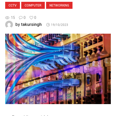
CCTV
COMPUTER
NETWORKING
15
0
0
takursingh
by
19/10/2023