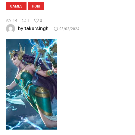
GAMES
HOBI
14
1
0
takursingh
by
08/02/2024