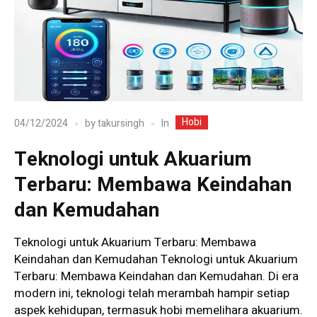
Hobi
In
04/12/2024
by
takursingh
Teknologi untuk Akuarium
Terbaru: Membawa Keindahan
dan Kemudahan
Teknologi untuk Akuarium Terbaru: Membawa
Keindahan dan Kemudahan Teknologi untuk Akuarium
Terbaru: Membawa Keindahan dan Kemudahan. Di era
modern ini, teknologi telah merambah hampir setiap
aspek kehidupan, termasuk hobi memelihara akuarium.