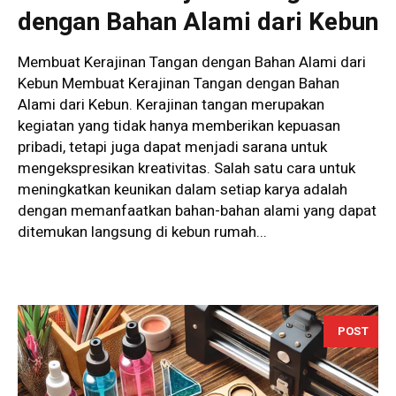
dengan Bahan Alami dari Kebun
Membuat Kerajinan Tangan dengan Bahan Alami dari
Kebun Membuat Kerajinan Tangan dengan Bahan
Alami dari Kebun. Kerajinan tangan merupakan
kegiatan yang tidak hanya memberikan kepuasan
pribadi, tetapi juga dapat menjadi sarana untuk
mengekspresikan kreativitas. Salah satu cara untuk
meningkatkan keunikan dalam setiap karya adalah
dengan memanfaatkan bahan-bahan alami yang dapat
ditemukan langsung di kebun rumah...
POST