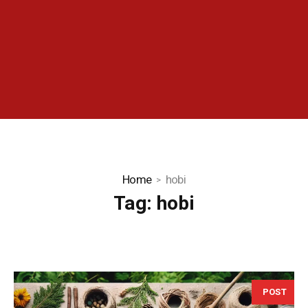
Home
hobi
Tag:
hobi
POST