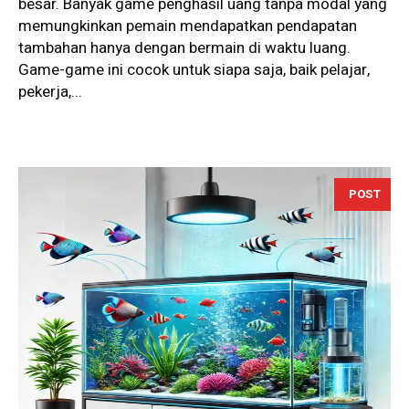
besar. Banyak game penghasil uang tanpa modal yang
memungkinkan pemain mendapatkan pendapatan
tambahan hanya dengan bermain di waktu luang.
Game-game ini cocok untuk siapa saja, baik pelajar,
pekerja,...
POST