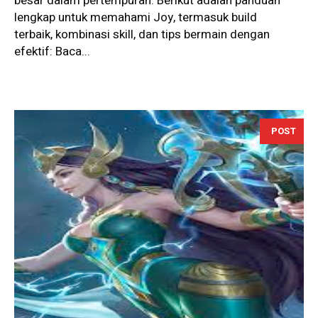
besar dalam pertempuran. Berikut adalah panduan
lengkap untuk memahami Joy, termasuk build
terbaik, kombinasi skill, dan tips bermain dengan
efektif: Baca...
POST