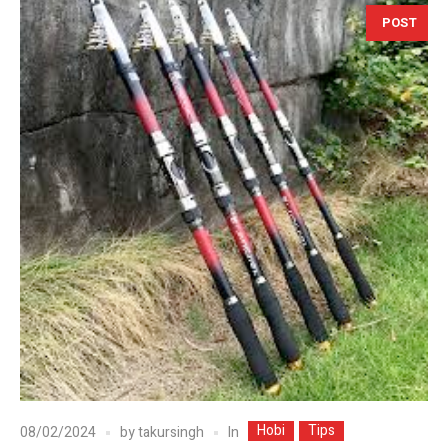
POST
Hobi
Tips
In
08/02/2024
by
takursingh