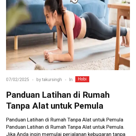
Hobi
In
07/02/2025
by
takursingh
Panduan Latihan di Rumah
Tanpa Alat untuk Pemula
Panduan Latihan di Rumah Tanpa Alat untuk Pemula
Panduan Latihan di Rumah Tanpa Alat untuk Pemula.
Jika Anda ingin memulai perjalanan kebugaran tanpa