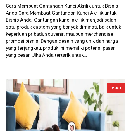
Cara Membuat Gantungan Kunci Akrilik untuk Bisnis
Anda Cara Membuat Gantungan Kunci Akrilik untuk
Bisnis Anda. Gantungan kunci akrilik menjadi salah
satu produk custom yang banyak diminati, baik untuk
keperluan pribadi, souvenir, maupun merchandise
promosi bisnis. Dengan desain yang unik dan harga
yang terjangkau, produk ini memiliki potensi pasar
yang besar. Jika Anda tertarik untuk...
POST