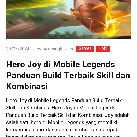
Games
Hobi
In
29/05/2024
by
takursingh
Hero Joy di Mobile Legends
Panduan Build Terbaik Skill dan
Kombinasi
Hero Joy di Mobile Legends Panduan Build Terbaik
Skill dan Kombinasi Hero Joy di Mobile Legends
Panduan Build Terbaik Skill dan Kombinasi. Joy adalah
salah satu hero di Mobile Legends yang memiliki
kemampuan unik dan dapat memberikan dampak