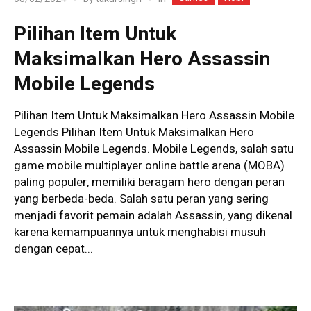
Pilihan Item Untuk
Maksimalkan Hero Assassin
Mobile Legends
Pilihan Item Untuk Maksimalkan Hero Assassin Mobile
Legends Pilihan Item Untuk Maksimalkan Hero
Assassin Mobile Legends. Mobile Legends, salah satu
game mobile multiplayer online battle arena (MOBA)
paling populer, memiliki beragam hero dengan peran
yang berbeda-beda. Salah satu peran yang sering
menjadi favorit pemain adalah Assassin, yang dikenal
karena kemampuannya untuk menghabisi musuh
dengan cepat...