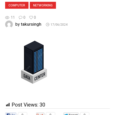
COMPUTER
NETWORKING
11
0
0
takursingh
by
17/06/2024
Post Views:
30