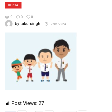
BERITA
9
0
0
takursingh
by
17/06/2024
Post Views:
27