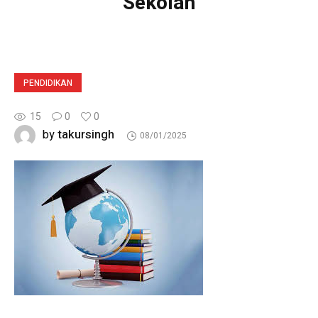
Sekolah
PENDIDIKAN
15
0
0
takursingh
by
08/01/2025