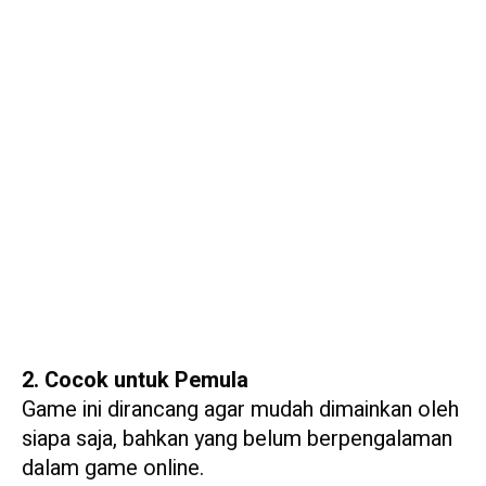
2. Cocok untuk Pemula
Game ini dirancang agar mudah dimainkan oleh
siapa saja, bahkan yang belum berpengalaman
dalam game online.