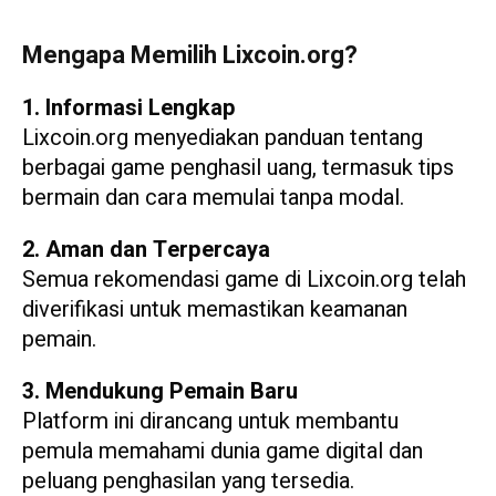
Mengapa Memilih Lixcoin.org?
1. Informasi Lengkap
Lixcoin.org menyediakan panduan tentang
berbagai game penghasil uang, termasuk tips
bermain dan cara memulai tanpa modal.
2. Aman dan Terpercaya
Semua rekomendasi game di Lixcoin.org telah
diverifikasi untuk memastikan keamanan
pemain.
3. Mendukung Pemain Baru
Platform ini dirancang untuk membantu
pemula memahami dunia game digital dan
peluang penghasilan yang tersedia.