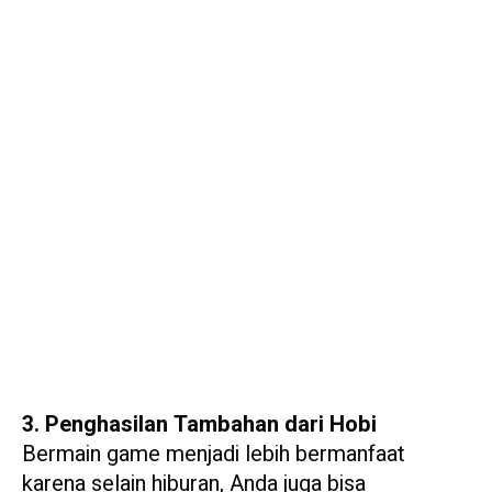
3. Penghasilan Tambahan dari Hobi
Bermain game menjadi lebih bermanfaat
karena selain hiburan, Anda juga bisa