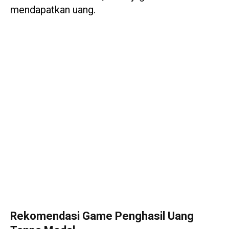
mendapatkan uang.
Rekomendasi Game Penghasil Uang