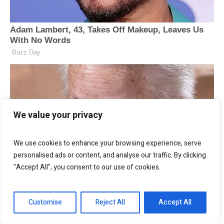
We value your privacy
We use cookies to enhance your browsing experience, serve
personalised ads or content, and analyse our traffic. By clicking
"Accept All", you consent to our use of cookies.
Customise
Reject All
Accept All