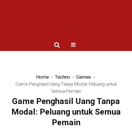
Home
Techno
Games
Game Penghasil Uang Tanpa Modal: Peluang untuk
Semua Pemain
Game Penghasil Uang Tanpa
Modal: Peluang untuk Semua
Pemain