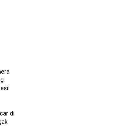
mera
ng
asil
car di
gak