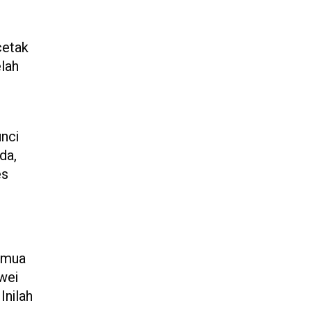
cetak
elah
unci
da,
es
semua
awei
Inilah