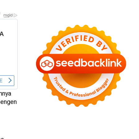
annya
 pengen