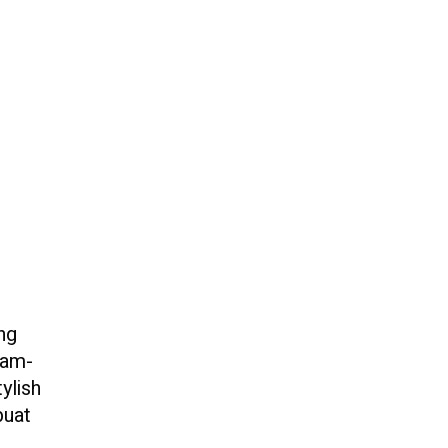
ng
jam-
ylish
buat