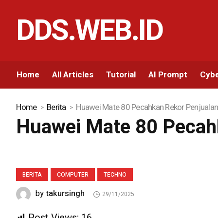
DDS.WEB.ID
Home
All Articles
Tutorial
AI Prompt
Cybe
Home
Berita
Huawei Mate 80 Pecahkan Rekor Penjuala
Huawei Mate 80 Pecah
BERITA
COMPUTER
TECHNO
takursingh
by
29/11/2025
Post Views:
16