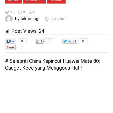
BERITA
COMPUTER
TECHNO
19
0
0
takursingh
by
30/11/2025
Post Views:
24
0
0
0
0
# Selebriti China Kepincut Huawei Mate 80:
Gadget Kece yang Menggoda Hati!