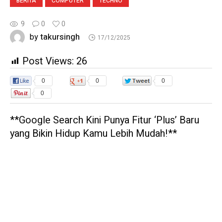
BERITA
COMPUTER
TECHNO
9
0
0
takursingh
by
17/12/2025
Post Views:
26
0
0
0
0
**Google Search Kini Punya Fitur ‘Plus’ Baru
yang Bikin Hidup Kamu Lebih Mudah!**