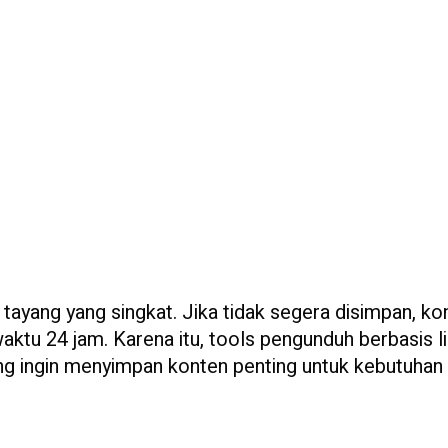
 tayang yang singkat. Jika tidak segera disimpan, ko
waktu 24 jam. Karena itu, tools pengunduh berbasis l
ang ingin menyimpan konten penting untuk kebutuhan