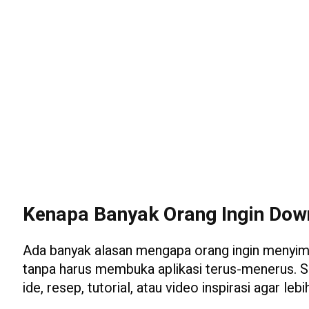
Kenapa Banyak Orang Ingin Down
Ada banyak alasan mengapa orang ingin menyimp
tanpa harus membuka aplikasi terus-menerus. Se
ide, resep, tutorial, atau video inspirasi agar le