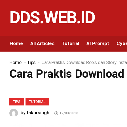
DDS.WEB.ID
Home
All Articles
Tutorial
AI Prompt
Cybe
Home
Tips
Cara Praktis Download Reels dan Story Inst
Cara Praktis Download 
TIPS
TUTORIAL
takursingh
by
12/03/2026