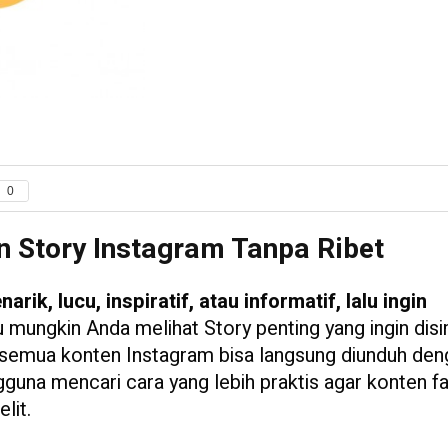
0
n Story Instagram Tanpa Ribet
, lucu, inspiratif, atau informatif, lalu ingin
 mungkin Anda melihat Story penting yang ingin dis
 semua konten Instagram bisa langsung diunduh den
gguna mencari cara yang lebih praktis agar konten fa
lit.