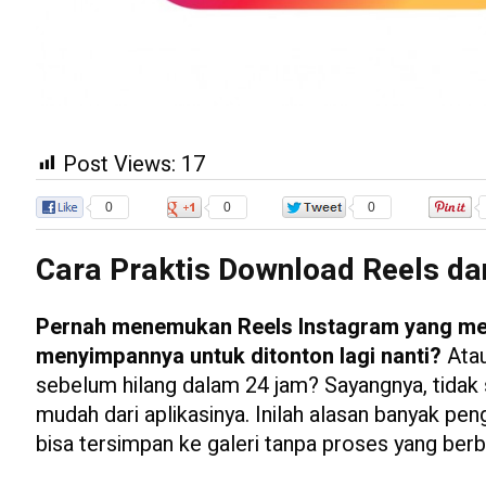
Post Views:
17
0
0
0
Cara Praktis Download Reels da
Pernah menemukan Reels Instagram yang menarik
menyimpannya untuk ditonton lagi nanti?
Atau
sebelum hilang dalam 24 jam? Sayangnya, tidak
mudah dari aplikasinya. Inilah alasan banyak pen
bisa tersimpan ke galeri tanpa proses yang berbe