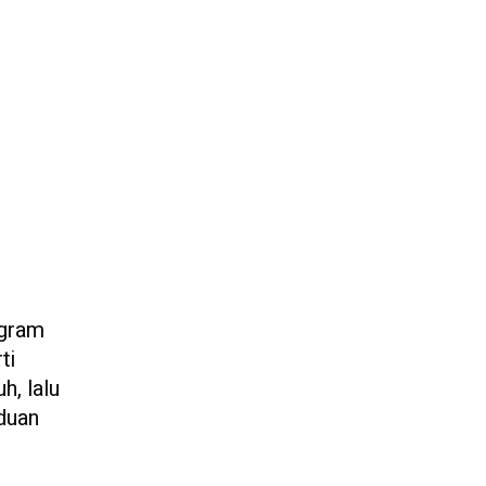
agram
ti
, lalu
nduan