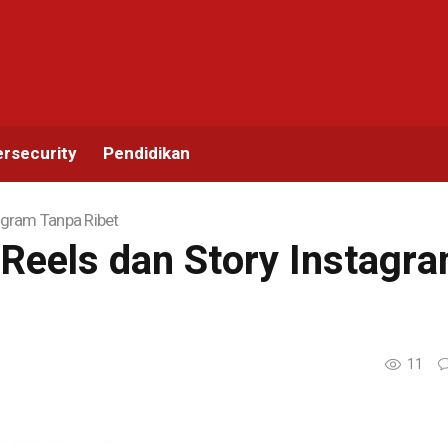
rsecurity
Pendidikan
agram Tanpa Ribet
Reels dan Story Instagr
11