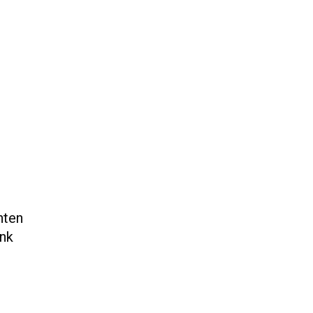
nten
ink