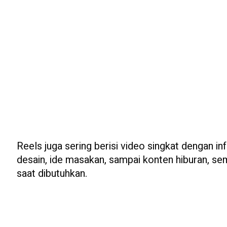
Reels juga sering berisi video singkat dengan inf
desain, ide masakan, sampai konten hiburan, sem
saat dibutuhkan.