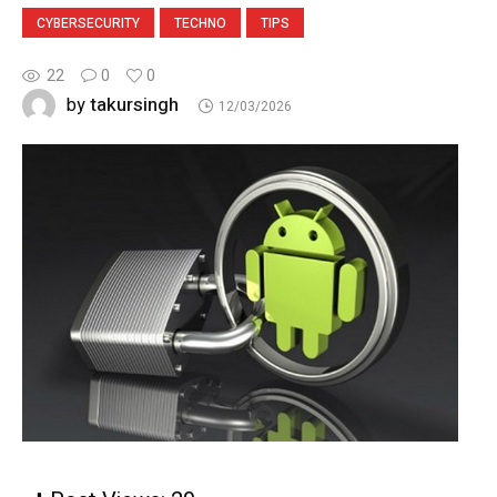
CYBERSECURITY
TECHNO
TIPS
22
0
0
takursingh
by
12/03/2026