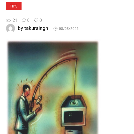
TIPS
21
0
0
takursingh
by
08/03/2026