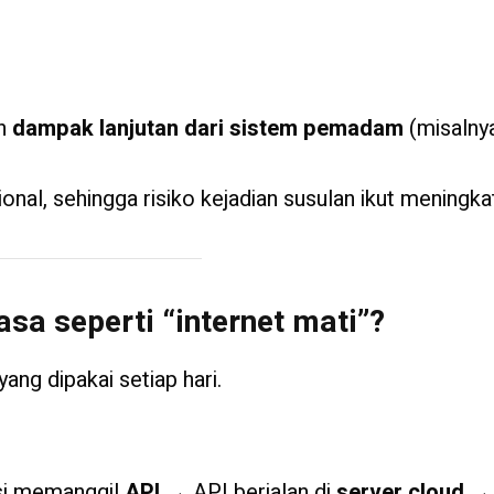
an
dampak lanjutan dari sistem pemadam
(misalnya
ional, sehingga risiko kejadian susulan ikut meningka
sa seperti “internet mati”?
yang dipakai setiap hari.
si memanggil
API
→ API berjalan di
server cloud
→