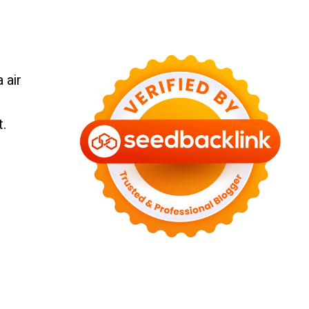
 air
t.