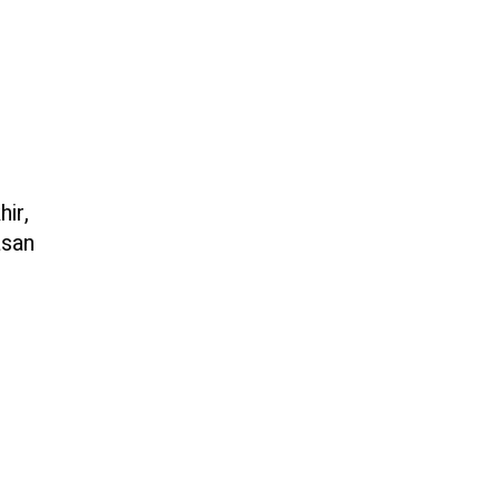
i
hir,
asan