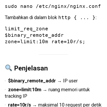
sudo nano /etc/nginx/nginx.conf
Tambahkan di dalam blok
:
http { ... }
limit_req_zone 
$binary_remote_addr 
zone=limit:10m rate=10r/s;
Penjelasan
$binary_remote_addr
→ IP user
zone=limit:10m
→ ruang memori untuk
tracking IP
rate=10r/s
→ maksimal 10 request per detik