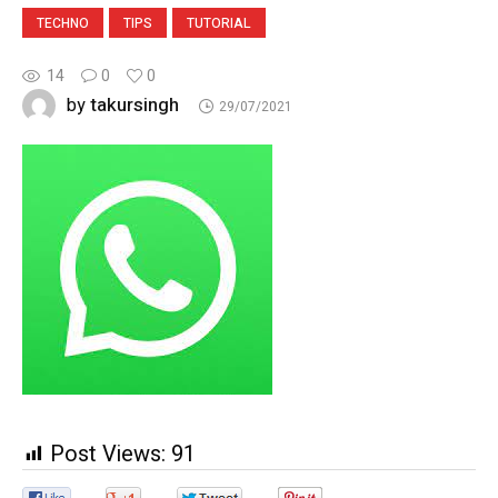
TECHNO
TIPS
TUTORIAL
14
0
0
takursingh
by
29/07/2021
Post Views:
91