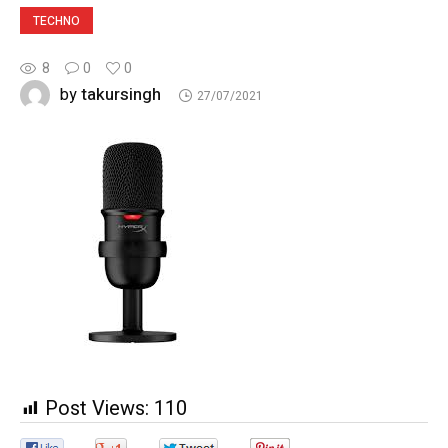
TECHNO
8
0
0
takursingh
by
27/07/2021
Post Views:
110