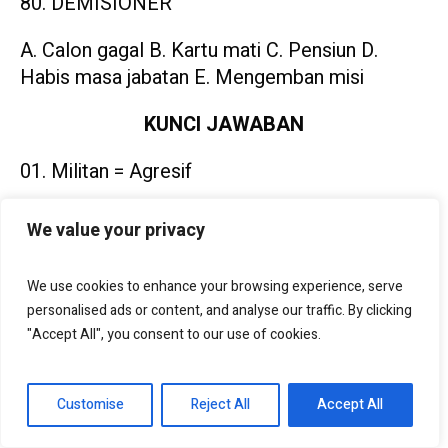
80. DEMISIONER
A. Calon gagal B. Kartu mati C. Pensiun D.
Habis masa jabatan E. Mengemban misi
KUNCI JAWABAN
Militan = Agresif
konvensi = kesepakatan
We value your privacy
aporisma = maksimal
Paradoksial = kontras
We use cookies to enhance your browsing experience, serve
personalised ads or content, and analyse our traffic. By clicking
porto = biaya
"Accept All", you consent to our use of cookies.
serebrum = otak besar
mobilitas = gerak
Customise
Reject All
Accept All
bonafid =dapat dipercaya