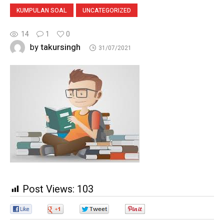
KUMPULAN SOAL
UNCATEGORIZED
14
1
0
takursingh
by
31/07/2021
Post Views:
103
0
0
0
0