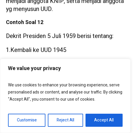
menjadi anggota KNIP, serta menjadi anggota
yg menyusun UUD.
Contoh Soal 12
Dekrit Presiden 5 Juli 1959 berisi tentang:
1.Kembali ke UUD 1945
2.Tidak berlakunya UUDS 1950
We value your privacy
3.Pembentukan MPRS dan DPAS
We use cookies to enhance your browsing experience, serve
4.Pembentukan Kabinet Presidensiil dan
personalised ads or content, and analyse our traffic. By clicking
Demokrasi Terpimpin
"Accept All", you consent to our use of cookies.
Pernyataan yang benar adalah…
Customise
Reject All
Accept All
A) 1, 3, 4