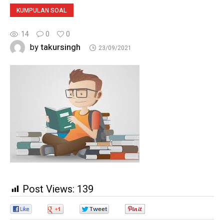
KUMPULAN SOAL
14
0
0
takursingh
by
23/09/2021
Post Views:
139
0
0
0
0