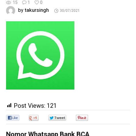
15
1
0
takursingh
by
30/07/2021
Post Views:
121
0
0
0
0
Nomor Whatsapp Bank BCA